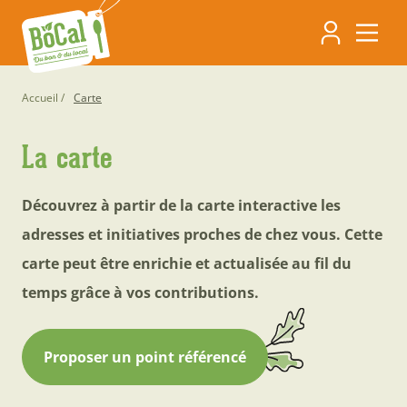
Aller
Navigati
au
contenu
principa
principal
Fil
Accueil
Carte
d'Ariane
La carte
Découvrez à partir de la carte interactive les
adresses et initiatives proches de chez vous. Cette
carte peut être enrichie et actualisée au fil du
temps grâce à vos contributions.
Proposer un point référencé