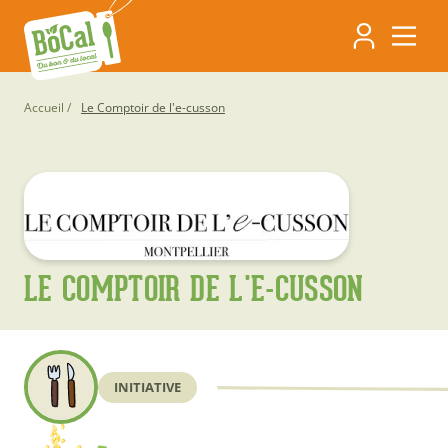
Aller
Navigati
au
contenu
principa
principal
Fil
Accueil
Le Comptoir de l'e-cusson
d'Ariane
LE COMPTOIR DE L'E-CUSSON
INITIATIVE