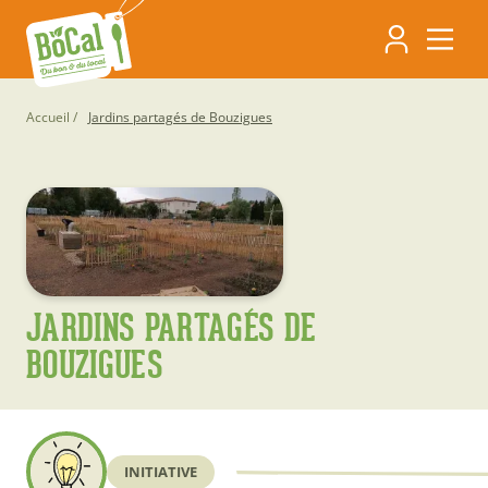
Aller
Navigati
au
contenu
principa
principal
Fil
Accueil
Jardins partagés de Bouzigues
d'Ariane
JARDINS PARTAGÉS DE
BOUZIGUES
INITIATIVE