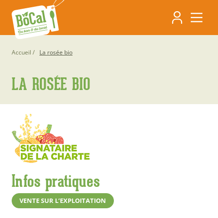
Aller
Navigati
au
contenu
principa
principal
Fil
Accueil
La rosée bio
d'Ariane
LA ROSÉE BIO
Infos pratiques
VENTE SUR L’EXPLOITATION