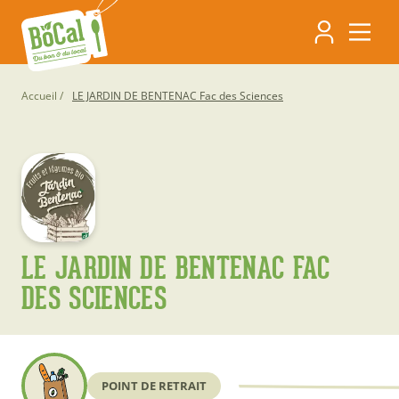
Aller
Navigati
au
contenu
principa
principal
Fil
Accueil
LE JARDIN DE BENTENAC Fac des Sciences
d'Ariane
LE JARDIN DE BENTENAC FAC
DES SCIENCES
POINT DE RETRAIT