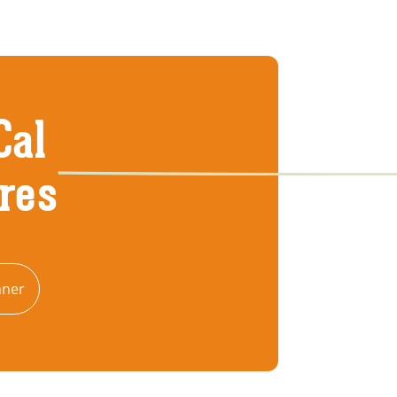
Cal
tres
nner