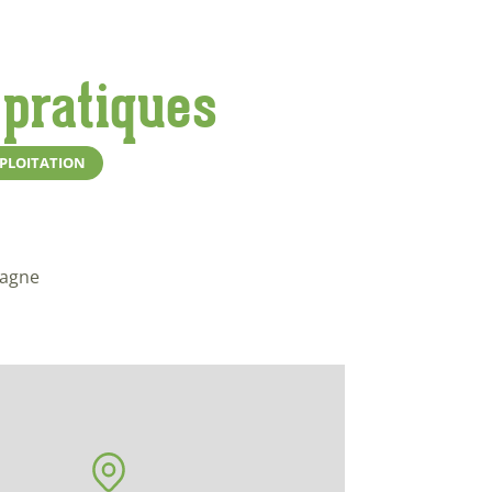
 pratiques
XPLOITATION
magne