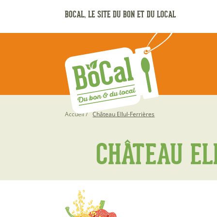
Aller
BOCAL, LE SITE DU BON ET DU LOCAL
au
contenu
principal
Fil
Accueil
Château Ellul-Ferrières
d'Ariane
CHÂTEAU EL