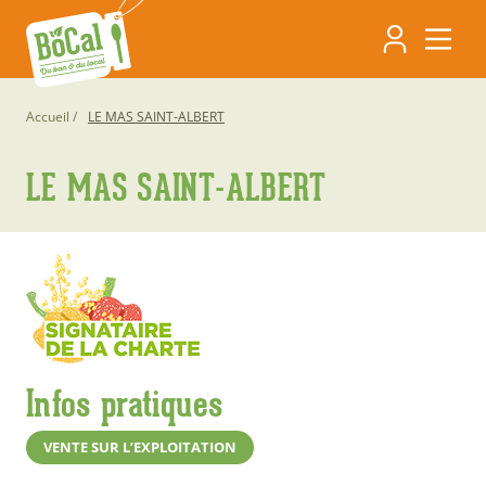
Aller
Navigati
au
contenu
principa
principal
Fil
Accueil
LE MAS SAINT-ALBERT
d'Ariane
LE MAS SAINT-ALBERT
Infos pratiques
VENTE SUR L’EXPLOITATION