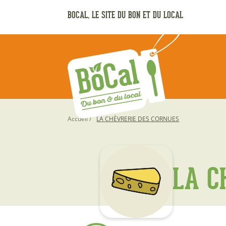
Aller
BOCAL, LE SITE DU BON ET DU LOCAL
au
contenu
principal
Fil
Accueil
LA CHÈVRERIE DES CORNUES
d'Ariane
LA C