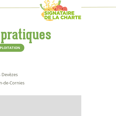
 pratiques
XPLOITATION
s Devèzes
an-de-Cornies