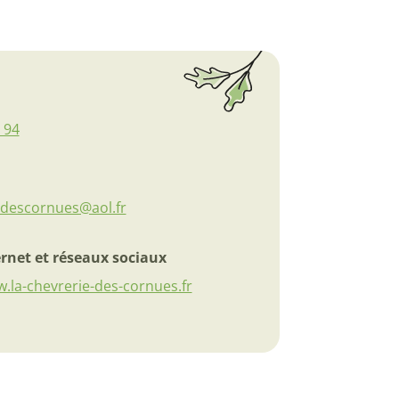
 94
edescornues@aol.fr
ernet et réseaux sociaux
w.la-chevrerie-des-cornues.fr