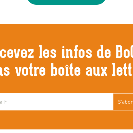
cevez les infos de Bo
s votre boîte aux let
S'abo