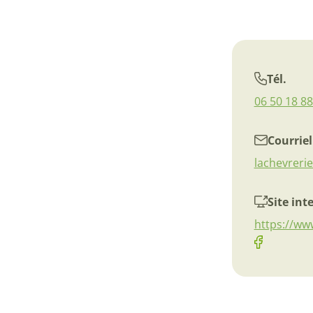
Tél.
06 50 18 88
Courriel
lachevreri
Site int
https://ww