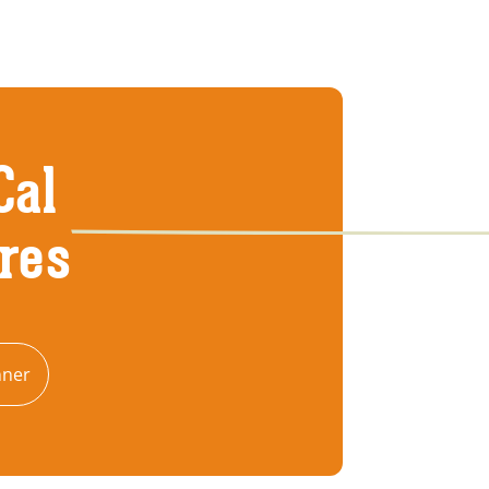
Cal
tres
nner