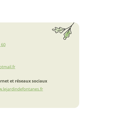
 60
tmail.fr
ernet et réseaux sociaux
w.lejardindefontanes.fr