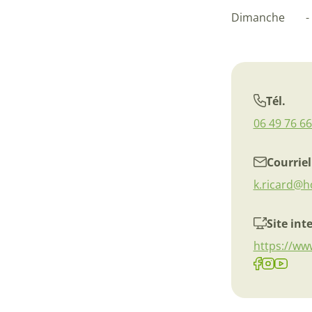
Dimanche
-
Tél.
06 49 76 66
Courriel
k.ricard@ho
Site int
https://ww