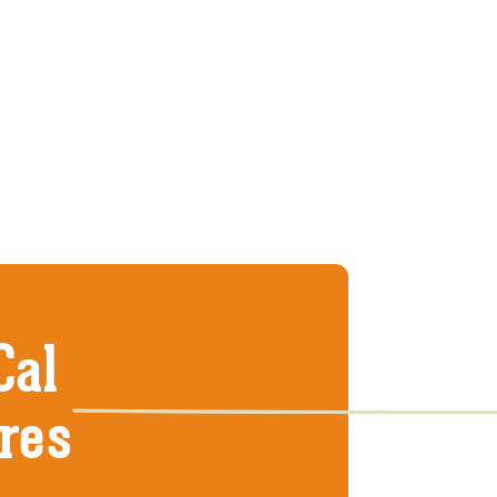
Cal
tres