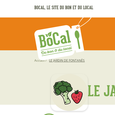
Aller
BOCAL, LE SITE DU BON ET DU LOCAL
au
contenu
principal
Fil
Accueil
LE JARDIN DE FONTANÈS
d'Ariane
LE J