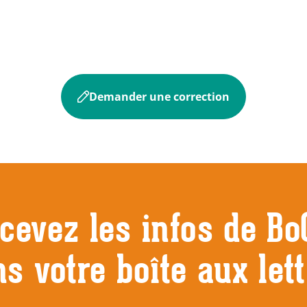
Demander une correction
cevez les infos de Bo
s votre boîte aux let