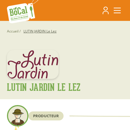
Aller
Navigati
au
contenu
principa
principal
Fil
Accueil
LUTIN JARDIN Le Lez
d'Ariane
LUTIN JARDIN LE LEZ
PRODUCTEUR