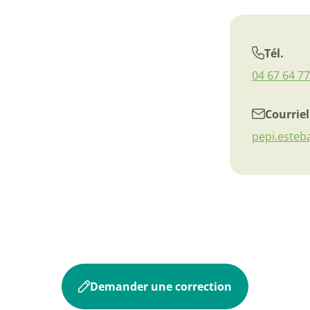
Tél.
04 67 64 77
Courriel
pepi.este
Demander une correction