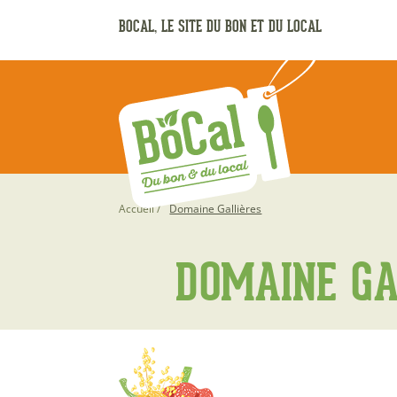
Aller
BOCAL, LE SITE DU BON ET DU LOCAL
au
contenu
principal
Fil
Accueil
Domaine Gallières
d'Ariane
DOMAINE GA