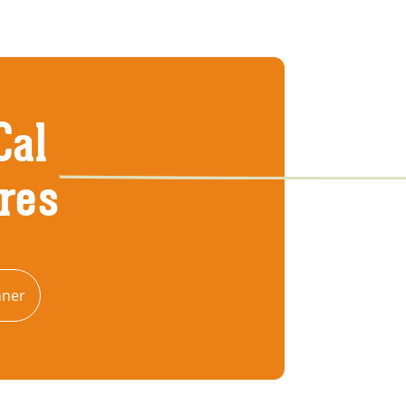
Cal
tres
nner