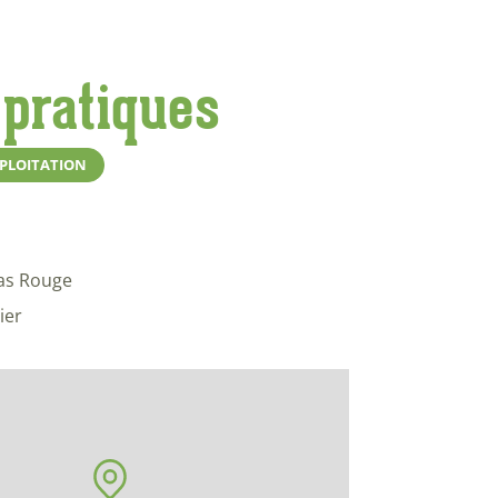
 pratiques
XPLOITATION
as Rouge
ier