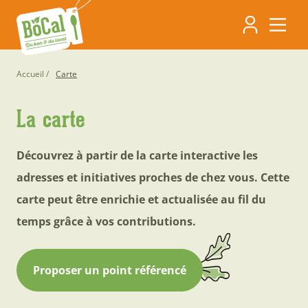
Aller
Navigati
au
contenu
principa
principal
Fil
Accueil
Carte
d'Ariane
La carte
Découvrez à partir de la carte interactive les
adresses et initiatives proches de chez vous. Cette
carte peut être enrichie et actualisée au fil du
temps grâce à vos contributions.
Proposer un point référencé