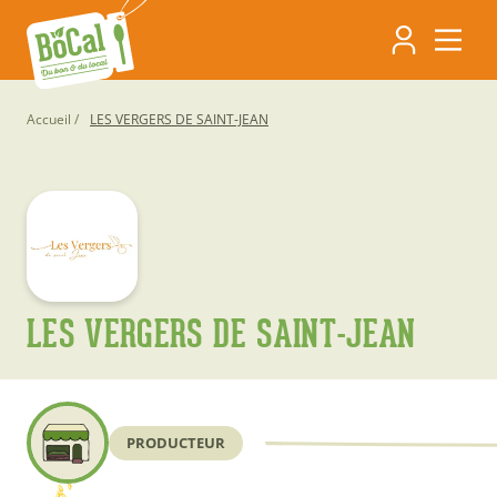
Aller
Navigati
au
contenu
principa
principal
Fil
Accueil
LES VERGERS DE SAINT-JEAN
d'Ariane
LES VERGERS DE SAINT-JEAN
PRODUCTEUR