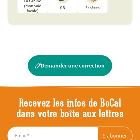
La Graine
(monnaie
CB
Espèces
locale)
Demander une correction
Recevez les infos de BoCal
dans votre boîte aux lettres
S'abonner