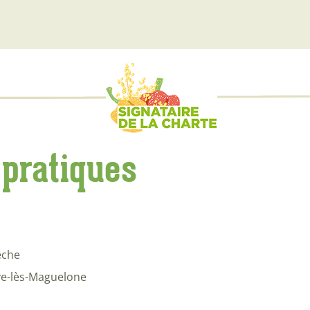
 pratiques
êche
ve-lès-Maguelone