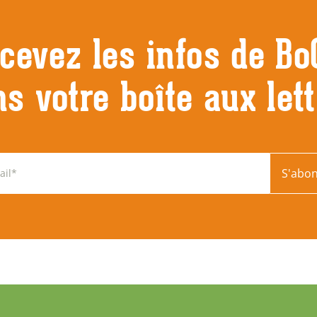
cevez les infos de Bo
s votre boîte aux let
S'abo