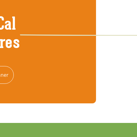
Cal
tres
nner