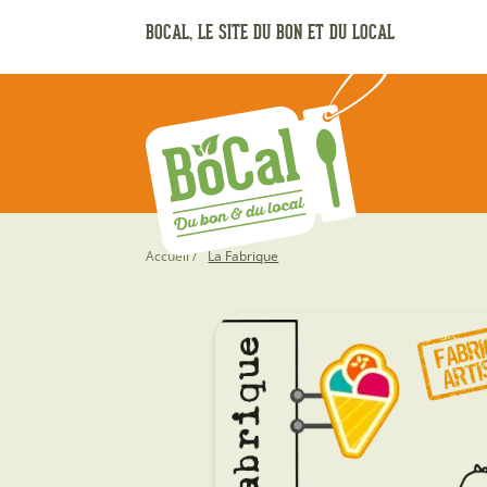
Aller
BOCAL, LE SITE DU BON ET DU LOCAL
au
contenu
principal
Fil
Accueil
La Fabrique
d'Ariane