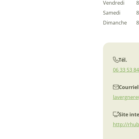
Vendredi
8
Samedi
8
Dimanche
8
Tél.
06 33 53 84
Courriel
lavergnere
Site int
http://rhu