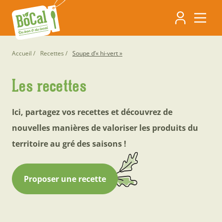
Aller
Navigati
au
contenu
principa
principal
Fil
Accueil
Recettes
Soupe d’« hi-vert »
d'Ariane
Les recettes
Ici, partagez vos recettes et découvrez de
nouvelles manières de valoriser les produits du
territoire au gré des saisons !
Proposer une recette