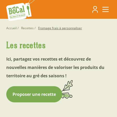
Aller
Navigati
au
contenu
principa
principal
Fil
Accueil
Recettes
Fromage frais à personnaliser
d'Ariane
Les recettes
Ici, partagez vos recettes et découvrez de
nouvelles manières de valoriser les produits du
territoire au gré des saisons !
Proposer une recette