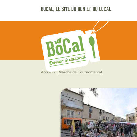
Aller
BOCAL, LE SITE DU BON ET DU LOCAL
au
contenu
principal
Fil
Accueil
Marché de Cournonterral
d'Ariane