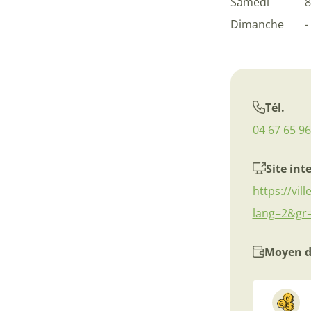
Samedi
8
Dimanche
-
Tél.
04 67 65 96
Site int
https://vil
lang=2&gr
Moyen d