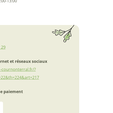
:00-13:00
 29
ernet et réseaux sociaux
le-cournonterral.fr/?
=22&th=224&art=217
e paiement