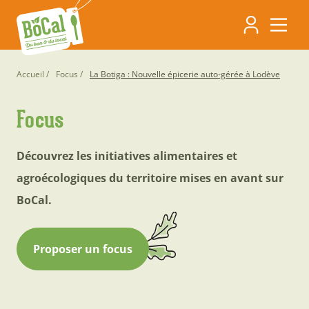
Aller
Navigati
au
contenu
principa
principal
Fil
Accueil
Focus
La Botiga : Nouvelle épicerie auto-gérée à Lodève
d'Ariane
Focus
Découvrez les initiatives alimentaires et
agroécologiques du territoire mises en avant sur
BoCal.
Proposer un focus