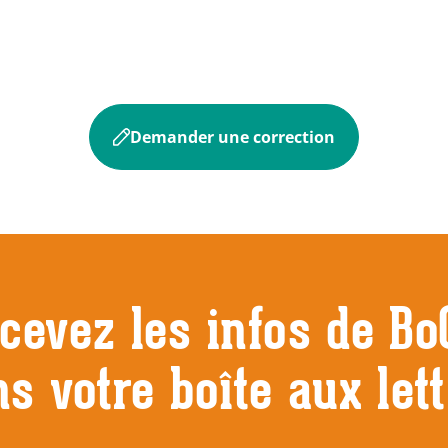
Demander une correction
cevez les infos de Bo
s votre boîte aux let