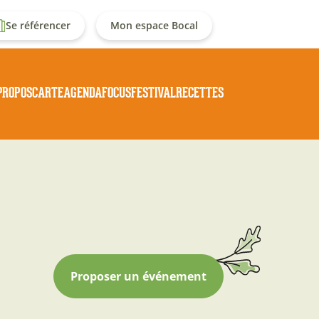
enu
Se référencer
Mon espace Bocal
u
Navigation
PROPOS
CARTE
AGENDA
FOCUS
FESTIVAL
RECETTES
ompte
principale
e
'utilisateur
Proposer un événement