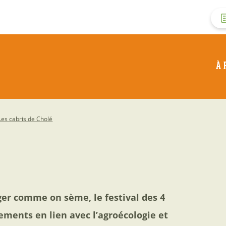
M
d
À 
c
d
Les cabris de Cholé
l
er comme on sème, le festival des 4
ements en lien avec l’agroécologie et