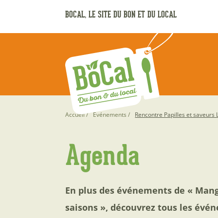
Aller
BOCAL, LE SITE DU BON ET DU LOCAL
au
contenu
principal
Fil
Accueil
Événements
Rencontre Papilles et saveurs 
d'Ariane
Agenda
En plus des événements de « Mang
saisons », découvrez tous les évén