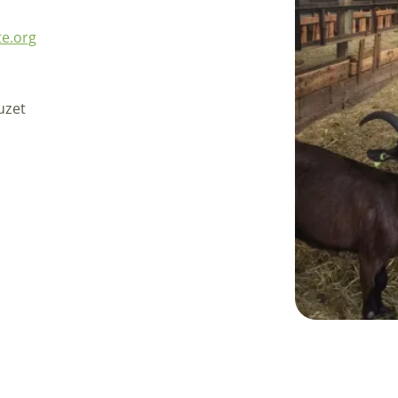
te.org
uzet