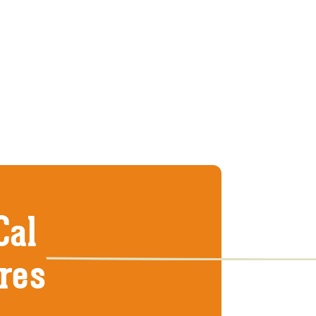
Cal
tres