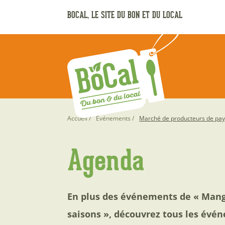
Aller
BOCAL, LE SITE DU BON ET DU LOCAL
au
contenu
principal
Fil
Accueil
Événements
Marché de producteurs de pa
d'Ariane
Agenda
En plus des événements de « Mang
saisons », découvrez tous les évén