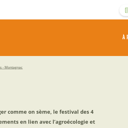
M
d
À 
c
d
ys - Montagnac
l
er comme on sème, le festival des 4
ements en lien avec l’agroécologie et