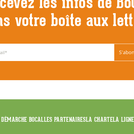
cevez les infos de Bo
s votre boîte aux let
S'abo
 DÉMARCHE BOCAL
LES PARTENAIRES
LA CHARTE
LA LIGN