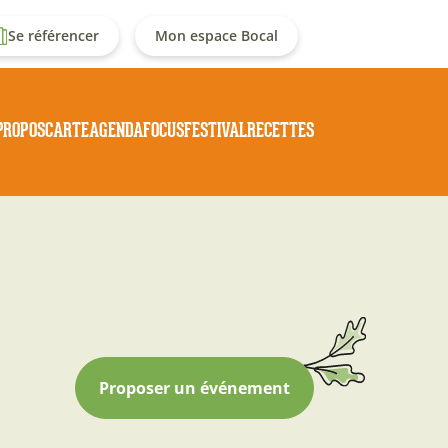
enu
Se référencer
Mon espace Bocal
u
Navigation
PROPOS
CARTE
AGENDA
FOCUS
FESTIVAL
RECETTES
ompte
principale
e
'utilisateur
Proposer un événement