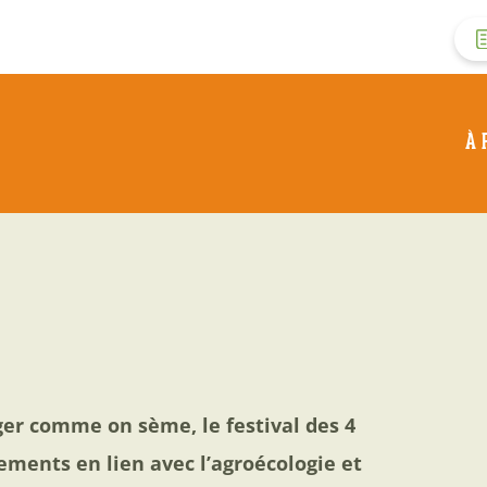
M
d
À 
c
d
l
er comme on sème, le festival des 4
ements en lien avec l’agroécologie et