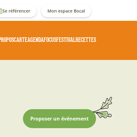
enu
Se référencer
Mon espace Bocal
u
Navigation
PROPOS
CARTE
AGENDA
FOCUS
FESTIVAL
RECETTES
ompte
principale
e
'utilisateur
Proposer un événement