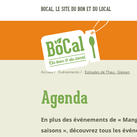
Aller
BOCAL, LE SITE DU BON ET DU LOCAL
au
contenu
principal
Fil
Accueil
Événements
Estivales de Thau - Gigean
d'Ariane
Agenda
En plus des événements de « Mang
saisons », découvrez tous les évén