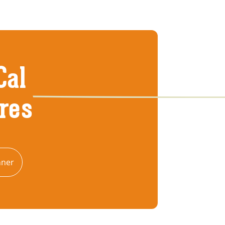
Cal
tres
nner